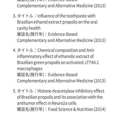
Complementary and Alternative Medicine (2013)
タイトル：Influence of the toothpaste with
Brazilian ethanol extract propolis on the oral
cavity health
雑誌名(発行年)：Evidence-Based
Complementary and Alternative Medicine (2013)
タイトル：Chemical composition and Anti-
inflammatory effect of ethanolic extract of
Brazilian green propolis on activated J774A.1
macrophages
雑誌名(発行年)：Evidence-Based
Complementary and Alternative Medicine (2013)
タイトル：Histone deacetylase inhibitory effect
of Brazilian propolis and its association with the
antitumor effect in Neuro2a cells
雑誌名(発行年)：Food Science & Nutrition (2014)