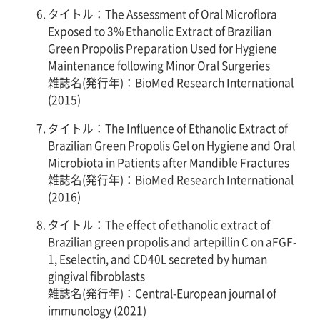
タイトル：The Assessment of Oral Microflora
Exposed to 3% Ethanolic Extract of Brazilian
Green Propolis Preparation Used for Hygiene
Maintenance following Minor Oral Surgeries
雑誌名(発行年)：BioMed Research International
(2015)
タイトル：The Influence of Ethanolic Extract of
Brazilian Green Propolis Gel on Hygiene and Oral
Microbiota in Patients after Mandible Fractures
雑誌名(発行年)：BioMed Research International
(2016)
タイトル：The effect of ethanolic extract of
Brazilian green propolis and artepillin C on aFGF-
1, Eselectin, and CD40L secreted by human
gingival fibroblasts
雑誌名(発行年)：Central-European journal of
immunology (2021)