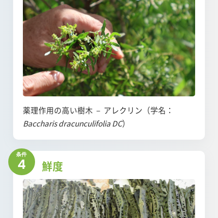
薬理作用の高い樹木 － アレクリン（学名：
Baccharis dracunculifolia DC
）
4
鮮度