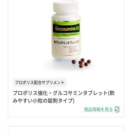
プロポリス配合サプリメント
プロポリス強化・グルコサミンタブレット(飲
みやすい小粒の錠剤タイプ)
商品情報を見る