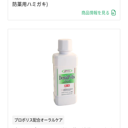
防薬用ハミガキ)
商品情報を見る
プロポリス配合オーラルケア