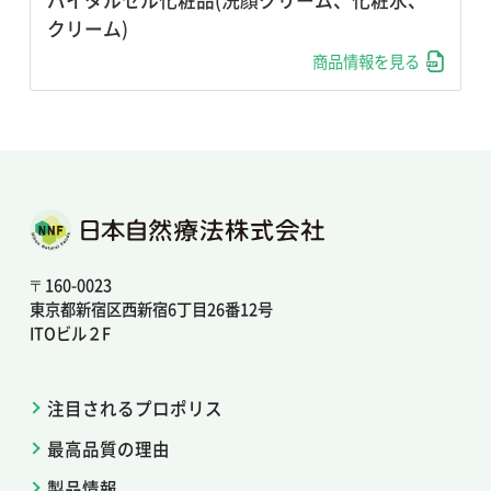
バイタルセル化粧品(洗顔クリーム、化粧水、
クリーム)
商品情報を見る
日本自然療法株式会社
〒160-0023
東京都新宿区西新宿6丁目26番12号
ITOビル２F
注目されるプロポリス
最高品質の理由
製品情報