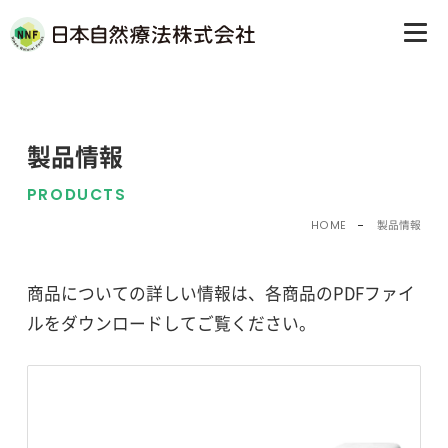
日本自然療法株式会社
製品情報
PRODUCTS
製品情報
HOME
商品についての詳しい情報は、各商品のPDFファイ
ルをダウンロードしてご覧ください。